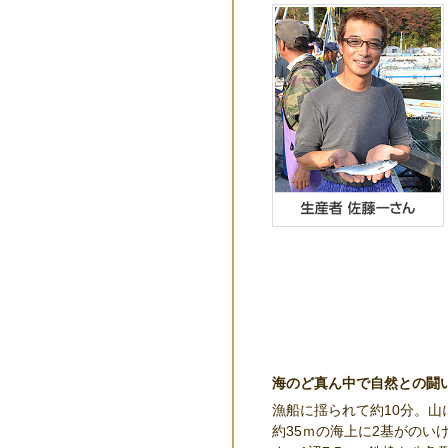
海のど真ん中で自然との闘
漁船に揺られて約10分。山
約35ｍの海上に2基がのい