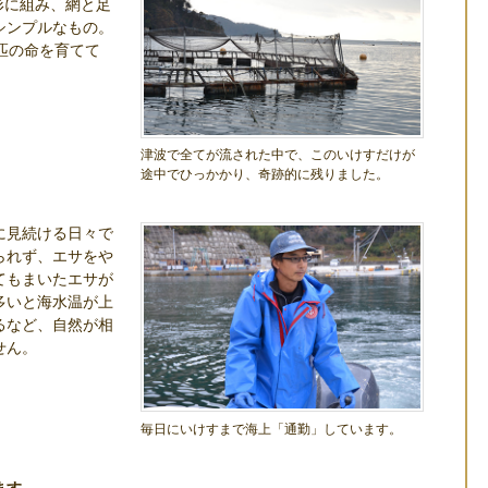
角形に組み、網と足
シンプルなもの。
0匹の命を育てて
津波で全てが流された中で、このいけすだけが
途中でひっかかり、奇跡的に残りました。
に見続ける日々で
られず、エサをや
てもまいたエサが
多いと海水温が上
るなど、自然が相
せん。
毎日にいけすまで海上「通勤」しています。
ます