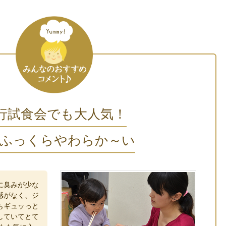
行試食会でも大人気！
ふっくらやわらか～い
に臭みが少な
感がなく、ジ
もギュッっと
していてとて