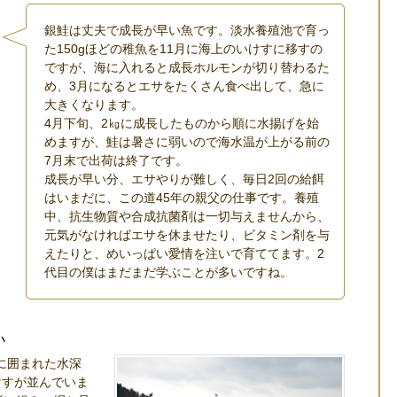
銀鮭は丈夫で成長が早い魚です。淡水養殖池で育っ
た150gほどの稚魚を11月に海上のいけすに移すの
ですが、海に入れると成長ホルモンが切り替わるた
め、3月になるとエサをたくさん食べ出して、急に
大きくなります。
4月下旬、2㎏に成長したものから順に水揚げを始
めますが、鮭は暑さに弱いので海水温が上がる前の
7月末で出荷は終了です。
成長が早い分、エサやりが難しく、毎日2回の給餌
はいまだに、この道45年の親父の仕事です。養殖
中、抗生物質や合成抗菌剤は一切与えませんから、
元気がなければエサを休ませたり、ビタミン剤を与
えたりと、めいっぱい愛情を注いで育ててます。2
代目の僕はまだまだ学ぶことが多いですね。
い
に囲まれた水深
けすが並んでいま