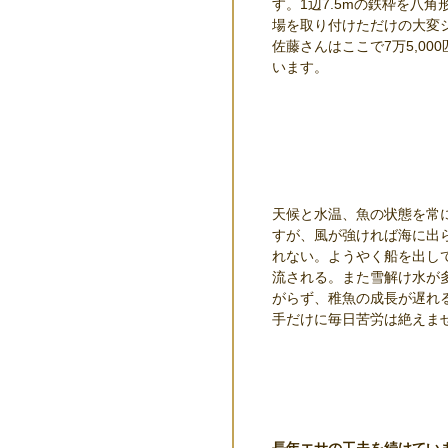
す。1辺7.5mの鉄枠を八
場を取り付けただけの大変
佐藤さんはここで7万5,00
います。
天候と水温、魚の状態を常
すが、風が強ければ海に出
れない。ようやく船を出し
流される。また雪解け水が
がらず、稚魚の成長が遅れ
手だけに毎日苦労は絶えま
長年エサの工夫を続けてい