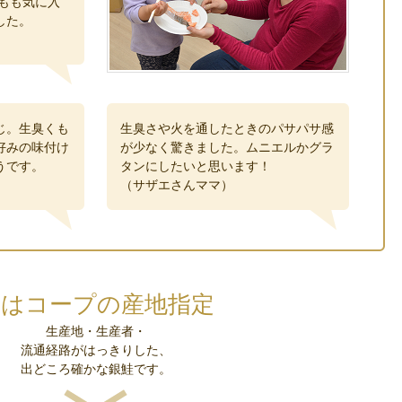
もも気に入
した。
じ。生臭くも
生臭さや火を通したときのパサパサ感
好みの味付け
が少なく驚きました。ムニエルかグラ
うです。
タンにしたいと思います！
（サザエさんママ）
次はコープの産地指定
生産地・生産者・
流通経路がはっきりした、
出どころ確かな銀鮭です。