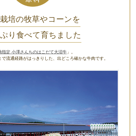
家栽培の牧草やコーンを
ぷり食べて育ちました
地指定 小澤さんちのはこだて大沼牛
」。
まで流通経路がはっきりした、出どころ確かな牛肉です。