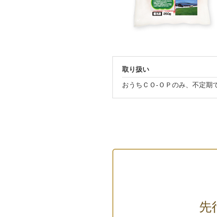
取り扱い
おうちＣＯ-ＯＰのみ、不定期
先