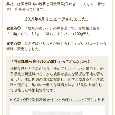
具材には国産豚肉の焼豚と国産野菜(玉ねぎ・にんじん・青ね
ぎ)・卵を使っています。
2019年4月リニューアルしました。
変更点①
「塩味が強い」との声を受けて、食塩相当量を
「1.3g」から「1.1g」に減らしました。（100g当り）
変更点②
焼き豚はパサつきが感じられたため、ジューシーな
焼豚に変更しました。
「特別栽培米 岩手ひとめぼれ」ってどんなお米？
適度な粘りと甘みがあり、冷めてもおいしいお米です。岩
手県北上川流域の古くから農業が盛んな肥沃な平地で育ち
ました。水田周辺の環境に配慮し、化学合成農薬と化学肥
料の使用を、地域の一般的な栽培方法より5割以上減らし
て栽培した特別栽培米です。
CO・OP特別栽培米 岩手ひとめぼれについて詳しく見る