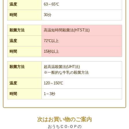
63～65℃
30分
高温短時間殺菌法(HTST法)
72℃以上
15秒以上
超高温殺菌法(UHT法)
※一般的な牛乳の殺菌方法
120～150℃
1～3秒
次はお買い物のご案内
おうちＣＯ-ＯＰの