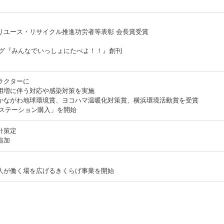
リユース・リサイクル推進功労者等表彰 会長賞受賞
ログ『みんなでいっしょにたべよ！！』創刊
ラクターに
用増に伴う対応や感染対策を実施
かながわ地球環境賞、ヨコハマ温暖化対策賞、横浜環境活動賞を受賞
「ステーション購入」を開始
針策定
追加
人が働く場を広げるきくらげ事業を開始