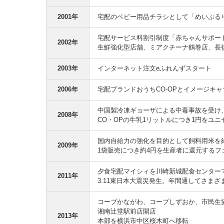
2001年
宅配のベビー用品チラシとして「めいぷる
宅配サービス料割引制度「赤ちゃんサポー
2002年
生鮮強化型店舗、ミアクチーナ鶴巻店、長
2003年
インターネット注文eふれんずスタート
2006年
宅配ブランドおうちCO-OPとイメージキ
中国製冷凍ギョーザによる中毒事故を受け
2008年
CO・OPの牛乳1リットルにつき1円をユ
国内自給力の強化を目的として飼料用米を
2009年
1袋販売につき約4円を生産者に還元する
夕食宅配マイシィを川崎新城配食センター
2011年
3.11東日本大震災発生。年間通してさま
コープかながわ、コープしずおか、市民生
湘南辻堂駅前店開店
2013年
本部を横浜市中区桜木町へ移転