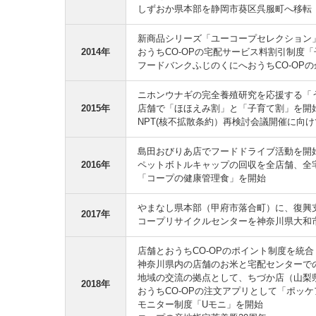
しずおか県本部を静岡市葵区呉服町へ移転
新商品シリーズ「ユーコープセレクション
2014年
おうちCO-OPの宅配サービス料割引制度
フードバンクふじのくにへおうちCO-OP
ニホンウナギの完全養殖研究を応援する「
2015年
店舗で「ほほえみ割」と「子育て割」を開
NPT(核不拡散条約）再検討会議開催に向
島田おびりあ店でフードドライブ活動を開
2016年
ペットボトルキャップの回収を全店舗、全
「コープの健康管理食」を開始
やまなし県本部（甲府市落合町）に、復興
2017年
コープリサイクルセンターを神奈川県大和
店舗とおうちCO-OPのポイント制度を統合
神奈川県内の店舗のお米と宅配センターで
地域の交流の拠点として、ちづか店（山梨
2018年
おうちCO-OPの注文アプリとして「ポッ
モニター制度「Uモニ」を開始