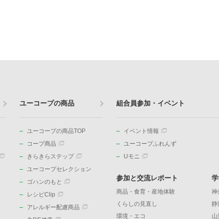
ユーコープの商品
組合員参加・イベント
ユーコープの商品TOP
イベント情報
コープ商品
ユーコープふれんず
きらきらステップ
Uモニ
ユーコープセレクション
参加と交流レポート
学
ゴハンのもと
商品・食育・産地体験
神
レシピClip
くらしの見直し
静
アレルギー配慮商品
環境・エコ
山