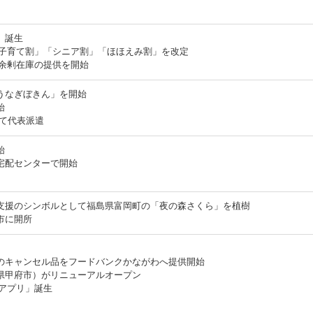
」誕生
「子育て割」「シニア割」「ほほえみ割」を改定
の余剰在庫の提供を開始
うなぎぼきん」を開始
始
けて代表派遣
始
宅配センターで開始
支援のシンボルとして福島県富岡町の「夜の森さくら」を植樹
市に開所
のキャンセル品をフードバンクかながわへ提供開始
県甲府市）がリニューアルオープン
ケアプリ」誕生