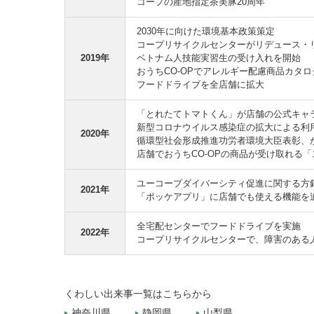
コープの産地指定茶美豚20周年
2030年に向けた環境基本政策策定
コープリサイクルセンターがリデュース・
2019年
ベトナム人技能実習生の受け入れを開始
おうちCO-OPでアレルギー配慮商品カタ
フードドライブを全店舗に拡大
「とれたてトマトくん」が店舗の公式キャ
新型コロナウイルス感染症の拡大による利
2020年
循環型社会形成推進功労者環境大臣表彰、
店舗でおうちCO-OPの商品が受け取れる
ユーコープダイバーシティ促進に関する方
2021年
「ポッケアプリ」に店舗でも使える機能を
全宅配センターでフードドライブを実施
2022年
コープリサイクルセンターで、障害のある
くわしい出来事一覧はこちらから
神奈川県
静岡県
山梨県