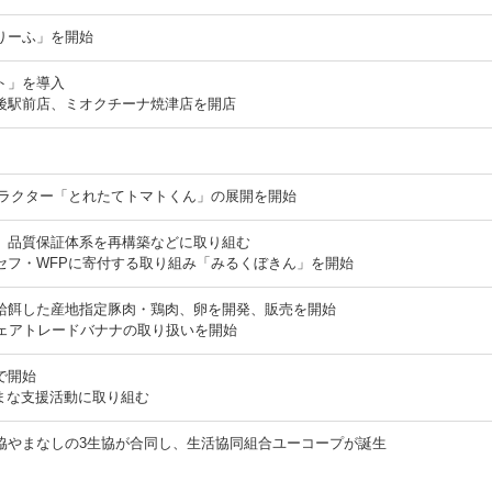
りーふ」を開始
ト」を導入
後駅前店、ミオクチーナ焼津店を開店
ャラクター「とれたてトマトくん」の展開を開始
、品質保証体系を再構築などに取り組む
ニセフ・WFPに寄付する取り組み「みるくぼきん」を開始
給餌した産地指定豚肉・鶏肉、卵を開発、販売を開始
フェアトレードバナナの取り扱いを開始
で開始
ざまな支援活動に取り組む
協やまなしの3生協が合同し、生活協同組合ユーコープが誕生