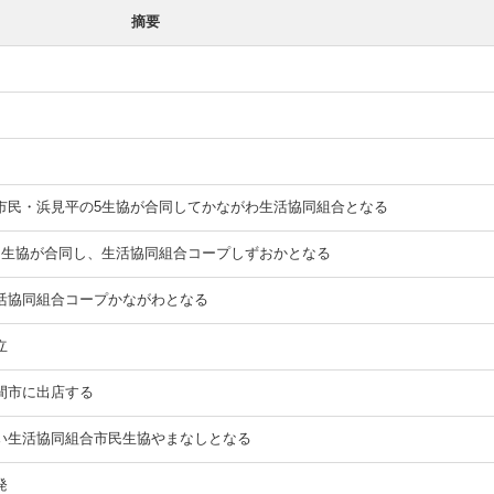
摘要
市民・浜見平の5生協が合同してかながわ生活協同組合となる
間生協が合同し、生活協同組合コープしずおかとなる
活協同組合コープかながわとなる
立
間市に出店する
い生活協同組合市民生協やまなしとなる
発