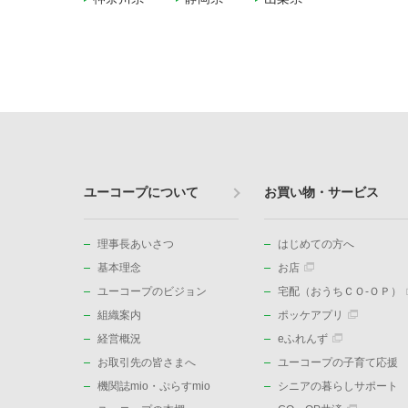
ユーコープについて
お買い物・サービス
理事長あいさつ
はじめての方へ
基本理念
お店
ユーコープのビジョン
宅配（おうちＣＯ-ＯＰ）
組織案内
ポッケアプリ
経営概況
eふれんず
お取引先の皆さまへ
ユーコープの子育て応援
機関誌mio・ぷらすmio
シニアの暮らしサポート