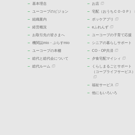
基本理念
お店
ユーコープのビジョン
宅配（おうちＣＯ-ＯＰ）
組織案内
ポッケアプリ
経営概況
eふれんず
お取引先の皆さまへ
ユーコープの子育て応援
機関誌mio・ぷらすmio
シニアの暮らしサポート
ユーコープの本棚
CO・OP共済
総代と総代会について
夕食宅配マイシィ
総代ルーム
くらしまるごとサポート
（コープライフサービス
福祉サービス
他にもいろいろ