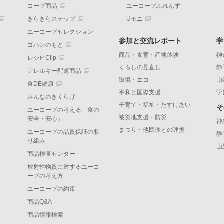
コープ商品
ユーコープふれんず
きらきらステップ
Uモニ
ユーコープセレクション
参加と交流レポート
学
ゴハンのもと
商品・食育・産地体験
神
レシピClip
くらしの見直し
静
アレルギー配慮商品
環境・エコ
山
食DE健康
平和と国際支援
学
みんなのきくらげ
子育て・福祉・たすけあい
そ
ユーコープの考える「食の
被災地支援・防災
）
安全・安心」
神
まつり・他団体との連携
ユーコープの品質保証の取
静
り組み
山
商品検査センター
放射性物質に対するユーコ
ープの考え方
ユーコープの約束
商品Q&A
商品情報検索