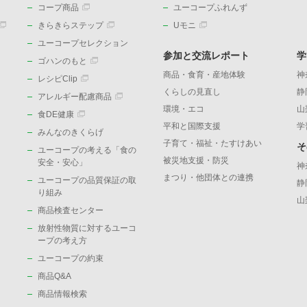
コープ商品
ユーコープふれんず
きらきらステップ
Uモニ
ユーコープセレクション
参加と交流レポート
学
ゴハンのもと
商品・食育・産地体験
神
レシピClip
くらしの見直し
静
アレルギー配慮商品
環境・エコ
山
食DE健康
平和と国際支援
学
みんなのきくらげ
子育て・福祉・たすけあい
そ
ユーコープの考える「食の
被災地支援・防災
）
安全・安心」
神
まつり・他団体との連携
ユーコープの品質保証の取
静
り組み
山
商品検査センター
放射性物質に対するユーコ
ープの考え方
ユーコープの約束
商品Q&A
商品情報検索