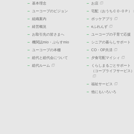
基本理念
お店
ユーコープのビジョン
宅配（おうちＣＯ-ＯＰ）
組織案内
ポッケアプリ
経営概況
eふれんず
お取引先の皆さまへ
ユーコープの子育て応援
機関誌mio・ぷらすmio
シニアの暮らしサポート
ユーコープの本棚
CO・OP共済
総代と総代会について
夕食宅配マイシィ
総代ルーム
くらしまるごとサポート
（コープライフサービス
福祉サービス
他にもいろいろ