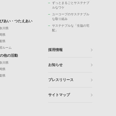
ずっとまるごとサステナブ
ルなワケ
ユーコープのサステナブル
な取り組み
びあい・つたえあい
サステナブルな「生協の宅
奈川県
配」
岡県
梨県
習ルーム
採用情報
の他の活動
奈川県
お知らせ
岡県
梨県
プレスリリース
サイトマップ