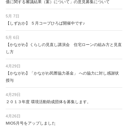
価に関する審議結果（案）について」の意見募集について
5月 7日
【しずおか】 ５月コープひろば開催中です♪
5月 6日
【かながわ】くらしの見直し講演会 住宅ローンの組み方と見直
し方
4月29日
【かながわ】「かながわ民際協力基金」 への協力に対し感謝状
授与
4月29日
２０１３年度 環境活動助成団体を募集します。
4月26日
MIO5月号をアップしました