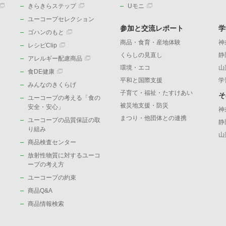
きらきらステップ
Uモニ
ユーコープセレクション
参加と交流レポート
学
ゴハンのもと
商品・食育・産地体験
神
レシピClip
くらしの見直し
静
アレルギー配慮商品
環境・エコ
山
食DE健康
平和と国際支援
学
みんなのきくらげ
子育て・福祉・たすけあい
そ
ユーコープの考える「食の
被災地支援・防災
）
安全・安心」
神
まつり・他団体との連携
ユーコープの品質保証の取
静
り組み
山
商品検査センター
放射性物質に対するユーコ
ープの考え方
ユーコープの約束
商品Q&A
商品情報検索