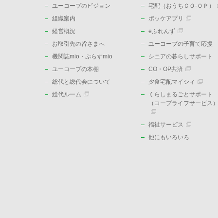
ユーコープのビジョン
宅配（おうちＣＯ-ＯＰ）
組織案内
ポッケアプリ
経営概況
eふれんず
お取引先の皆さまへ
ユーコープの子育て応援
機関誌mio・ぷらすmio
シニアの暮らしサポート
ユーコープの本棚
CO・OP共済
総代と総代会について
夕食宅配マイシィ
総代ルーム
くらしまるごとサポート
（コープライフサービス
福祉サービス
他にもいろいろ