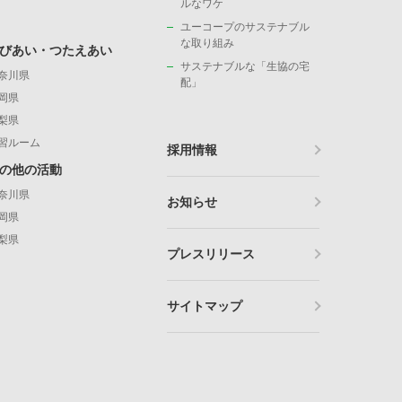
ルなワケ
ユーコープのサステナブル
な取り組み
びあい・つたえあい
サステナブルな「生協の宅
奈川県
配」
岡県
梨県
習ルーム
採用情報
の他の活動
奈川県
お知らせ
岡県
梨県
プレスリリース
サイトマップ