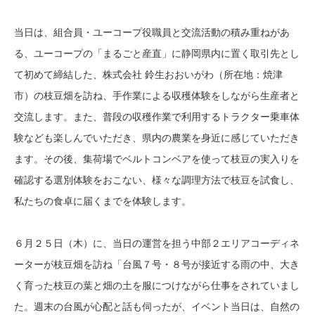
当日は、組合員・ユーコープ役職員と交流活動の積み重ねがあ
る、ユーコープの「まるごと産直」に静岡県内に置く取引先とし
て初めて締結した、株式会社 鈴生おおいがわ（所在地：焼津
市）の枝豆畑を訪ね、手作業による収穫体験をしながら生産者と
交流します。また、普段の収穫作業で利用するトラクター乗車体
験なども楽しんでいただき、県内の農業を身近に感じていただき
ます。その後、集荷場でベルトコンベアを使って枝豆の実入りを
確認する選別体験をおこない、様々な調理方法で枝豆を試食し、
私たちの食卓に届くまでを体験します。
６月２５日（木）に、当日の運営を担う中部２エリアコーディネ
ーターが枝豆畑を訪ね「台風７号・８号が接近する雨の中、大き
く育った枝豆の葉と畑の土を服につけながら仕事をされていまし
た。週末の台風が心配と話も伺ったが、イベント当日は、自然の