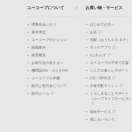
ユーコープについて
お買い物・サービス
理事長あいさつ
はじめての方へ
基本理念
お店
ユーコープのビジョン
宅配（おうちＣＯ-ＯＰ）
組織案内
ポッケアプリ
経営概況
eふれんず
お取引先の皆さまへ
ユーコープの子育て応援
機関誌mio・ぷらすmio
シニアの暮らしサポート
ユーコープの本棚
CO・OP共済
総代と総代会について
夕食宅配マイシィ
総代ルーム
くらしまるごとサポート
（コープライフサービス
福祉サービス
他にもいろいろ