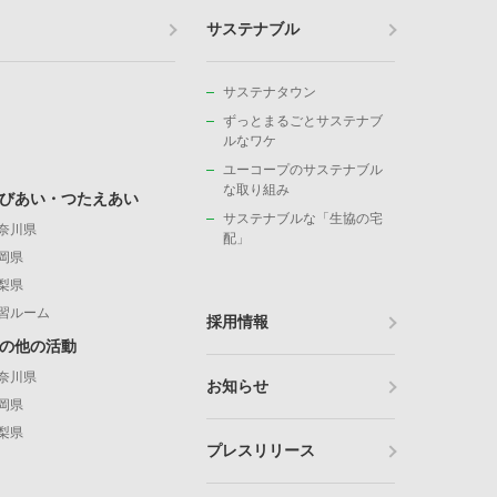
サステナブル
サステナタウン
ずっとまるごとサステナブ
ルなワケ
ユーコープのサステナブル
な取り組み
びあい・つたえあい
サステナブルな「生協の宅
奈川県
配」
岡県
梨県
習ルーム
採用情報
の他の活動
奈川県
お知らせ
岡県
梨県
プレスリリース