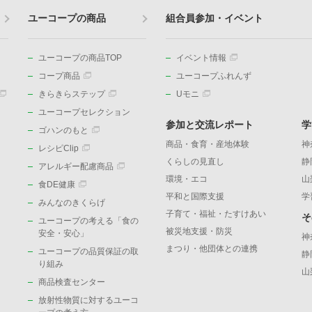
ユーコープの商品
組合員参加・イベント
ユーコープの商品TOP
イベント情報
コープ商品
ユーコープふれんず
きらきらステップ
Uモニ
ユーコープセレクション
参加と交流レポート
学
ゴハンのもと
商品・食育・産地体験
神
レシピClip
くらしの見直し
静
アレルギー配慮商品
環境・エコ
山
食DE健康
平和と国際支援
学
みんなのきくらげ
子育て・福祉・たすけあい
そ
ユーコープの考える「食の
被災地支援・防災
）
安全・安心」
神
まつり・他団体との連携
ユーコープの品質保証の取
静
り組み
山
商品検査センター
放射性物質に対するユーコ