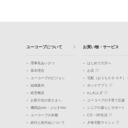
ユーコープについて
お買い物・サービス
理事長あいさつ
はじめての方へ
基本理念
お店
ユーコープのビジョン
宅配（おうちＣＯ-ＯＰ）
組織案内
ポッケアプリ
経営概況
eふれんず
お取引先の皆さまへ
ユーコープの子育て応援
機関誌mio・ぷらすmio
シニアの暮らしサポート
ユーコープの本棚
CO・OP共済
総代と総代会について
夕食宅配マイシィ