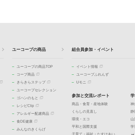
ユーコープの商品
組合員参加・イベント
ユーコープの商品TOP
イベント情報
コープ商品
ユーコープふれんず
きらきらステップ
Uモニ
ユーコープセレクション
参加と交流レポート
学
ゴハンのもと
商品・食育・産地体験
神
レシピClip
くらしの見直し
静
アレルギー配慮商品
環境・エコ
山
食DE健康
平和と国際支援
学
みんなのきくらげ
子育て・福祉・たすけあい