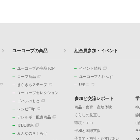
ユーコープの商品
組合員参加・イベント
ユーコープの商品TOP
イベント情報
コープ商品
ユーコープふれんず
きらきらステップ
Uモニ
ユーコープセレクション
参加と交流レポート
学
ゴハンのもと
商品・食育・産地体験
神
レシピClip
くらしの見直し
静
アレルギー配慮商品
環境・エコ
山
食DE健康
平和と国際支援
学
みんなのきくらげ
子育て・福祉・たすけあい
そ