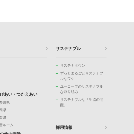
サステナブル
サステナタウン
ずっとまるごとサステナブ
ルなワケ
ユーコープのサステナブル
な取り組み
びあい・つたえあい
サステナブルな「生協の宅
奈川県
配」
岡県
梨県
習ルーム
採用情報
の他の活動