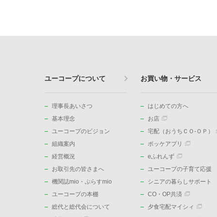
ユーコープについて
お買い物・サービス
理事長あいさつ
はじめての方へ
基本理念
お店
ユーコープのビジョン
宅配（おうちＣＯ-ＯＰ）
組織案内
ポッケアプリ
経営概況
eふれんず
お取引先の皆さまへ
ユーコープの子育て応援
機関誌mio・ぷらすmio
シニアの暮らしサポート
ユーコープの本棚
CO・OP共済
総代と総代会について
夕食宅配マイシィ