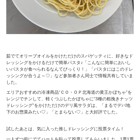
茹でてオリーブオイルをかけただけのスパゲッティに、好きなド
レッシングをかけるだけで簡単パスタ♪「こんなに簡単においし
いパスタが食べられるなんてびっくり！」「パスタにはこのドレ
ッシングが合うよ～♡」など参加者さん同士で情報共有していま
した。
エリアおすすめの冷凍商品“ＣＯ・ＯＰ北海道の黄王かぼちゃ”を
レンジでチンして、軽くつぶしたかぼちゃに“3種の粗挽きナッツ
ドレッシング”をかけただけのデリ風サラダは、「まるでデパ地
下のお惣菜みたい♡」「とまらない♡」と大好評でした。
試したあとは、気に入った推しドレッシングに投票タイム！
一人ずつ前にでてハートを貼って投票してもらいました。1票1票