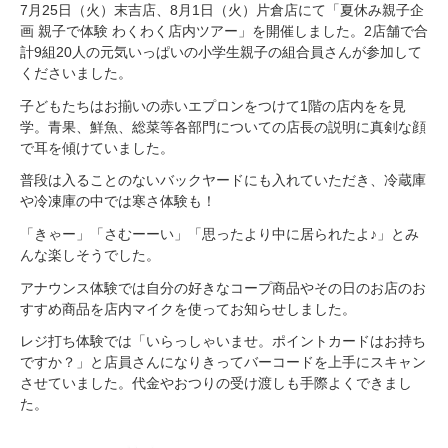
7月25日（火）末吉店、8月1日（火）片倉店にて「夏休み親子企
画 親子で体験 わくわく店内ツアー」を開催しました。2店舗で合
計9組20人の元気いっぱいの小学生親子の組合員さんが参加して
くださいました。
子どもたちはお揃いの赤いエプロンをつけて1階の店内をを見
学。青果、鮮魚、総菜等各部門についての店長の説明に真剣な顔
で耳を傾けていました。
普段は入ることのないバックヤードにも入れていただき、冷蔵庫
や冷凍庫の中では寒さ体験も！
「きゃー」「さむーーい」「思ったより中に居られたよ♪」とみ
んな楽しそうでした。
アナウンス体験では自分の好きなコープ商品やその日のお店のお
すすめ商品を店内マイクを使ってお知らせしました。
レジ打ち体験では「いらっしゃいませ。ポイントカードはお持ち
ですか？」と店員さんになりきってバーコードを上手にスキャン
させていました。代金やおつりの受け渡しも手際よくできまし
た。