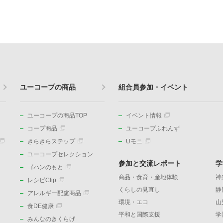
ユーコープの商品
組合員参加・イベント
ユーコープの商品TOP
イベント情報
コープ商品
ユーコープふれんず
きらきらステップ
Uモニ
ユーコープセレクション
参加と交流レポート
学
ゴハンのもと
商品・食育・産地体験
神
レシピClip
くらしの見直し
静
アレルギー配慮商品
環境・エコ
山
食DE健康
平和と国際支援
学
みんなのきくらげ