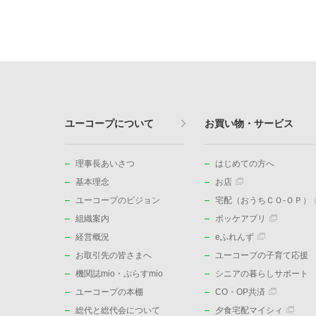
ユーコープについて
お買い物・サービス
理事長あいさつ
はじめての方へ
基本理念
お店
ユーコープのビジョン
宅配（おうちＣＯ-ＯＰ）
組織案内
ポッケアプリ
経営概況
eふれんず
お取引先の皆さまへ
ユーコープの子育て応援
機関誌mio・ぷらすmio
シニアの暮らしサポート
ユーコープの本棚
CO・OP共済
総代と総代会について
夕食宅配マイシィ