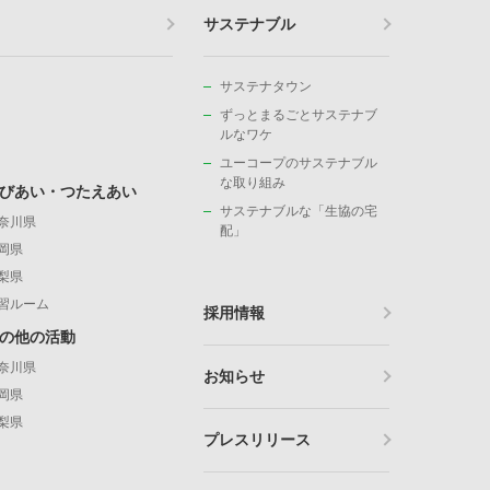
サステナブル
サステナタウン
ずっとまるごとサステナブ
ルなワケ
ユーコープのサステナブル
な取り組み
びあい・つたえあい
サステナブルな「生協の宅
奈川県
配」
岡県
梨県
習ルーム
採用情報
の他の活動
奈川県
お知らせ
岡県
梨県
プレスリリース