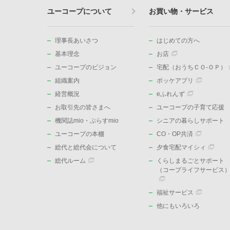
ユーコープについて
お買い物・サービス
理事長あいさつ
はじめての方へ
基本理念
お店
ユーコープのビジョン
宅配（おうちＣＯ-ＯＰ）
組織案内
ポッケアプリ
経営概況
eふれんず
お取引先の皆さまへ
ユーコープの子育て応援
機関誌mio・ぷらすmio
シニアの暮らしサポート
ユーコープの本棚
CO・OP共済
総代と総代会について
夕食宅配マイシィ
総代ルーム
くらしまるごとサポート
（コープライフサービス
福祉サービス
他にもいろいろ