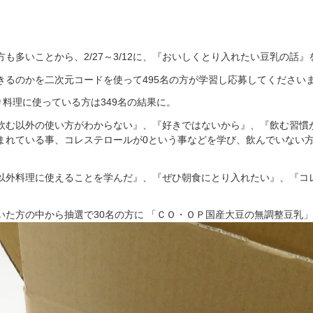
も多いことから、2/27～3/12に、『おいしくとり入れたい豆乳の話
きるのかを二次元コードを使って495名の方が学習し応募してください
り料理に使っている方は349名の結果に。
飲む以外の使い方がわからない』、『好きではないから』、『飲む習慣
まれている事、コレステロールが0という事などを学び、飲んでいない
以外料理に使えることを学んだ』、『ぜひ朝食にとり入れたい』、『コ
いた方の中から抽選で30名の方に 「ＣＯ・ＯＰ国産大豆の無調整豆乳