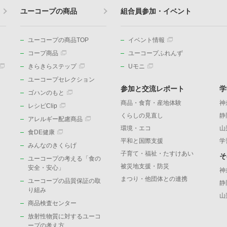
ユーコープの商品
組合員参加・イベント
ユーコープの商品TOP
イベント情報
コープ商品
ユーコープふれんず
きらきらステップ
Uモニ
ユーコープセレクション
参加と交流レポート
学
ゴハンのもと
商品・食育・産地体験
神
レシピClip
くらしの見直し
静
アレルギー配慮商品
環境・エコ
山
食DE健康
平和と国際支援
学
みんなのきくらげ
子育て・福祉・たすけあい
そ
ユーコープの考える「食の
被災地支援・防災
）
安全・安心」
神
まつり・他団体との連携
ユーコープの品質保証の取
静
り組み
山
商品検査センター
放射性物質に対するユーコ
ープの考え方