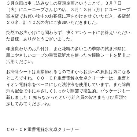
３月企画は申し込みなしの店頭企画ということで、３月７日
（火）にユーコープさんじの店、３月１３日（月）にユーコープ
富塚店でお買い物中のお客様に声をかけさせていただき、各店舗
２０名、計４０名の方にご参加いただきました。
突然のお声かけにも関わらず、快くアンケートにお答えいただい
た皆様、ありがとうございました。
年度変わりのお片付け、また花粉の多いこの季節の拭き掃除に、
肌にやさしいコープの重曹電解水を使ったお掃除シートを是非ご
活用ください。
お掃除シートは直接触れるものですからお肌への負担は気になる
ところですね。ＣＯ・ＯＰ重曹電解水食卓クリーナーは、重曹と
イオン電解水をベースにした洗浄液を使用しています。また除菌
剤も配合で手にやさしくしっかり除菌で衛生的。パッケージも一
新しました！ 知らなかったという組合員の皆さまもぜひ店頭で
探してみてくださいね。
ＣＯ・ＯＰ重曹電解水食卓クリーナー