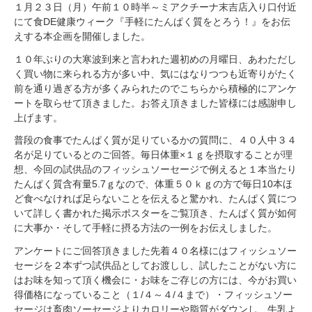
１月２３日（月）午前１０時半～ミアクチーナ末吉店入り口付近
にて食DE健康ウィーク『手軽にたんぱく質をとろう！』をお伝
えする本企画を開催しました。
１０年ぶりの大寒波到来と言われた週初めの月曜日、あわただし
く買い物に来られる方が多い中、気にはなりつつも近寄りがたく
前を通り過ぎる方が多くみられたのでこちらから積極的にアンケ
ートを取らせて頂きました。お答え頂きました皆様には感謝申し
上げます。
普段の食事でたんぱく質が足りているかの質問に、４０人中３４
名が足りているとのご回答。毎日体重×１ｇを摂取することが理
想、今回の試供品のフィッシュソーセージで例えると１本当たり
たんぱく質含有量5.7ｇなので、体重５０ｋｇの方で毎日10本ほ
ど食べなければ足らないことを伝えると驚かれ、たんぱく質につ
いて詳しく書かれた掲示ポスターをご覧頂き、たんぱく質が如何
に大事か・そして手軽に摂る方法の一例をお伝えしました。
アンケートにご回答頂きました先着４０名様にはフィッシュソー
セージを２本ずつ試供品としてお渡しし、試したことがない方に
はお味を知って頂く機会に・お味をご存じの方には、今がお買い
得価格になっていること（１/４～４/４まで）・フィッシュソー
セージは畜肉ソーセージよりカロリーや脂質がダウンし、牛乳よ