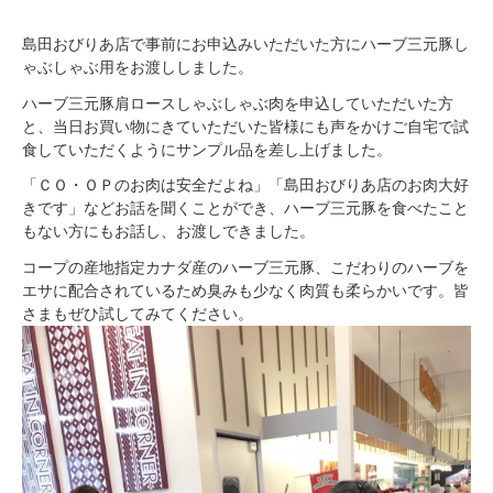
島田おびりあ店で事前にお申込みいただいた方にハーブ三元豚し
ゃぶしゃぶ用をお渡ししました。
ハーブ三元豚肩ロースしゃぶしゃぶ肉を申込していただいた方
と、当日お買い物にきていただいた皆様にも声をかけご自宅で試
食していただくようにサンプル品を差し上げました。
「ＣＯ・ＯＰのお肉は安全だよね」「島田おびりあ店のお肉大好
きです」などお話を聞くことができ、ハーブ三元豚を食べたこと
もない方にもお話し、お渡しできました。
コープの産地指定カナダ産のハーブ三元豚、こだわりのハーブを
エサに配合されているため臭みも少なく肉質も柔らかいです。皆
さまもぜひ試してみてください。