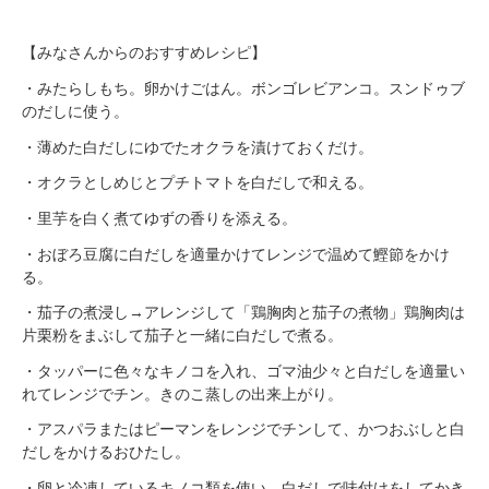
【みなさんからのおすすめレシピ】
・みたらしもち。卵かけごはん。ボンゴレビアンコ。スンドゥブ
のだしに使う。
・薄めた白だしにゆでたオクラを漬けておくだけ。
・オクラとしめじとプチトマトを白だしで和える。
・里芋を白く煮てゆずの香りを添える。
・おぼろ豆腐に白だしを適量かけてレンジで温めて鰹節をかけ
る。
・茄子の煮浸し→アレンジして「鶏胸肉と茄子の煮物」鶏胸肉は
片栗粉をまぶして茄子と一緒に白だしで煮る。
・タッパーに色々なキノコを入れ、ゴマ油少々と白だしを適量い
れてレンジでチン。きのこ蒸しの出来上がり。
・アスパラまたはピーマンをレンジでチンして、かつおぶしと白
だしをかけるおひたし。
・卵と冷凍しているキノコ類を使い、白だしで味付けをしてかき