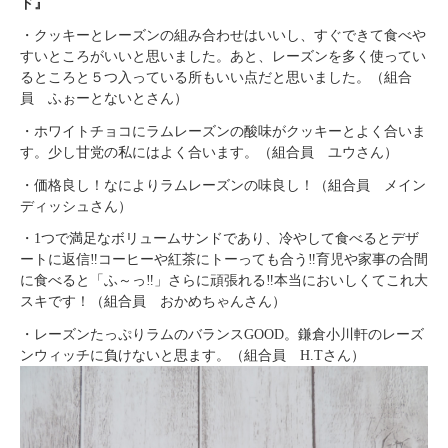
ド』
・
クッキーとレーズンの組み合わせはいいし、すぐできて食べや
すいところがいいと思いました。あと、レーズンを多く使ってい
るところと５つ入っている所もいい点だと思いました。（組合
員 ふぉーとないとさん）
・
ホワイトチョコにラムレーズンの酸味がクッキーとよく合いま
す。少し甘党の私にはよく合います。（組合員 ユウさん）
・
価格良し！なによりラムレーズンの味良し！（組合員 メイン
ディッシュさん）
・
1つで満足なボリュームサンドであり、冷やして食べるとデザ
ートに返信‼コーヒーや紅茶にトーっても合う‼育児や家事の合間
に食べると「ふ～っ‼」さらに頑張れる‼本当においしくてこれ大
スキです！（組合員 おかめちゃんさん）
・
レーズンたっぷりラムのバランスGOOD。鎌倉小川軒のレーズ
ンウィッチに負けないと思ます。
（組合員 H.Tさん）