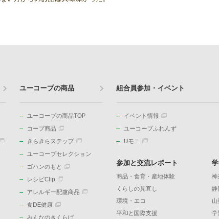
ユーコープの商品
組合員参加・イベント
ユーコープの商品TOP
イベント情報
コープ商品
ユーコープふれんず
きらきらステップ
Uモニ
ユーコープセレクション
参加と交流レポート
学
ゴハンのもと
商品・食育・産地体験
神
レシピClip
くらしの見直し
静
アレルギー配慮商品
環境・エコ
山
食DE健康
平和と国際支援
学
みんなのきくらげ