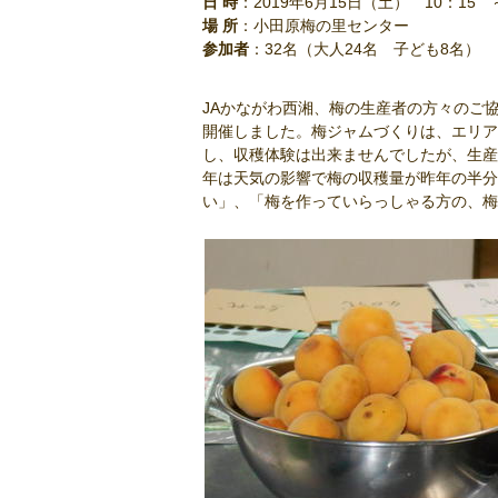
日 時
：2019年6月15日（土） 10：15 
場 所
：小田原梅の里センター
参加者
：32名（大人24名 子ども8名）
JAかながわ西湘、梅の生産者の方々のご
開催しました。梅ジャムづくりは、エリア
し、収穫体験は出来ませんでしたが、生産
年は天気の影響で梅の収穫量が昨年の半分
い」、「梅を作っていらっしゃる方の、梅