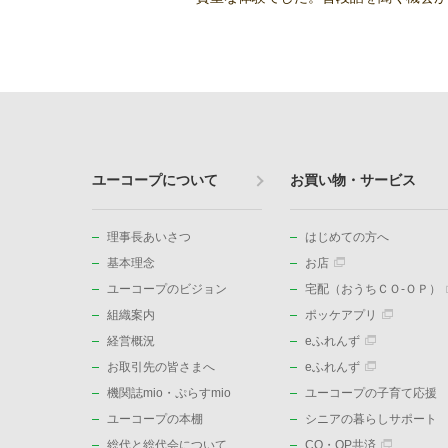
ユーコープについて
お買い物・サービス
理事長あいさつ
はじめての方へ
基本理念
お店
ユーコープのビジョン
宅配（おうちＣＯ-ＯＰ）
組織案内
ポッケアプリ
経営概況
eふれんず
お取引先の皆さまへ
eふれんず
機関誌mio・ぷらすmio
ユーコープの子育て応援
ユーコープの本棚
シニアの暮らしサポート
総代と総代会について
CO・OP共済