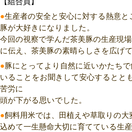
【組合員】
●
生産者の安全と安心に対する熱意と
豚が大好きになりました。
今回の視察で学んだ茶美豚の生産現
に伝え、茶美豚の素晴らしさを広げ
●
豚にとってより自然に近いかたちで
いることをお聞きして安心するとと
苦労に
頭が下がる思いでした。
●
飼料用米では、田植えや草取りの大
込めて一生懸命大切に育てている生