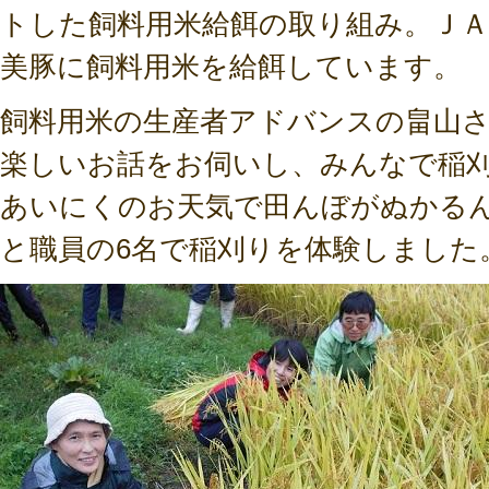
トした飼料用米給餌の取り組み。Ｊ
美豚に飼料用米を給餌しています。
飼料用米の生産者アドバンスの畠山
楽しいお話をお伺いし、みんなで稲
あいにくのお天気で田んぼがぬかる
と職員の6名で稲刈りを体験しました