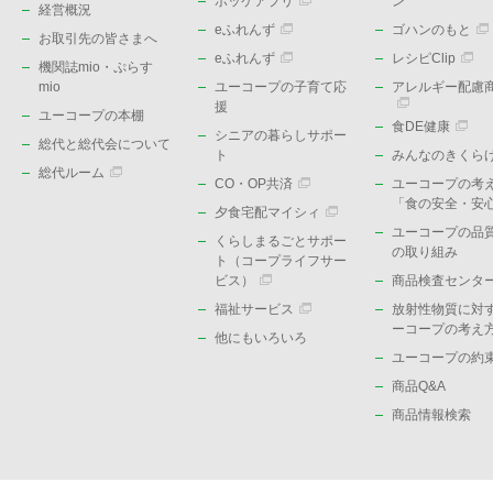
ポッケアプリ
ン
経営概況
eふれんず
ゴハンのもと
お取引先の皆さまへ
eふれんず
レシピClip
機関誌mio・ぷらす
mio
ユーコープの子育て応
アレルギー配慮
援
ユーコープの本棚
食DE健康
シニアの暮らしサポー
総代と総代会について
ト
みんなのきくら
総代ルーム
CO・OP共済
ユーコープの考
「食の安全・安
夕食宅配マイシィ
ユーコープの品
くらしまるごとサポー
の取り組み
ト（コープライフサー
ビス）
商品検査センタ
福祉サービス
放射性物質に対
ーコープの考え
他にもいろいろ
ユーコープの約
商品Q&A
商品情報検索