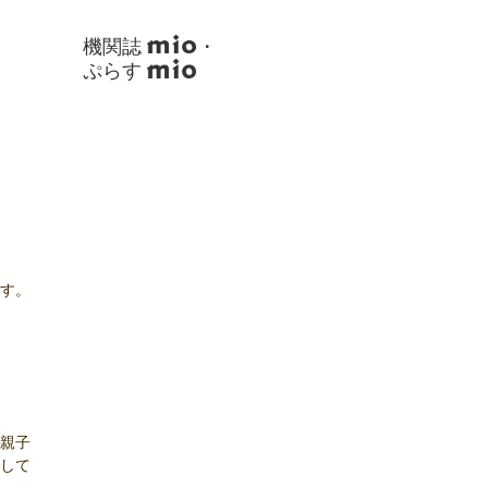
機関誌
・
ぷらす
す。
親子
して