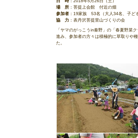
日 時
：2018年5月26日（土）
場 所
：菩提上会館 付近の畑
参加者
：19家族 53名（大人34名、子ど
協 力
：表丹沢菩提里山づくりの会
「ヤマのがっこうin秦野」の「春夏野菜
進み、参加者の方々は積極的に草取りや種
た。