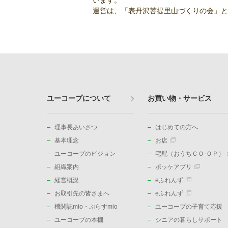
います。
運営は、「表丹沢菩提里山づくりの会」と
ユーコープについて
お買い物・サービス
理事長あいさつ
はじめての方へ
基本理念
お店
ユーコープのビジョン
宅配（おうちＣＯ-ＯＰ）
組織案内
ポッケアプリ
経営概況
eふれんず
お取引先の皆さまへ
eふれんず
機関誌mio・ぷらすmio
ユーコープの子育て応援
ユーコープの本棚
シニアの暮らしサポート