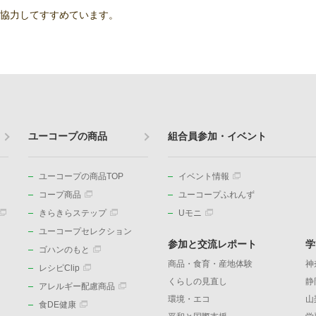
協力してすすめています。
ユーコープの商品
組合員参加・イベント
ユーコープの商品TOP
イベント情報
コープ商品
ユーコープふれんず
きらきらステップ
Uモニ
ユーコープセレクション
参加と交流レポート
学
ゴハンのもと
商品・食育・産地体験
神
レシピClip
くらしの見直し
静
アレルギー配慮商品
環境・エコ
山
食DE健康