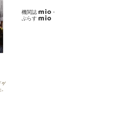
機関誌
・
ぷらす
「ゲ
た。