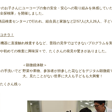
とそのお子さんにユーコープの食の安全・安心への取り組みを体感してい
全探検隊」を開催しました。
品検査センター｣で行われ、組合員と家族など計57人(大人26人、子ども
コチラ！
査機器に直接触れ検査するなど、普段の見学ではできないプログラムを
や初めての検査に興味深々で、たくさんの発見や驚きがありました。
＜顕微鏡体験＞
もの手洗いでど
野菜や果物、参加者が持参した花などをデジタル顕微鏡
大。見たことがない世界に大人も子どもも大興奮！
がたくさん残っ