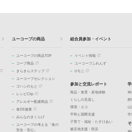
ユーコープの商品
組合員参加・イベント
ユーコープの商品TOP
イベント情報
コープ商品
ユーコープふれんず
きらきらステップ
Uモニ
ユーコープセレクション
参加と交流レポート
学
ゴハンのもと
商品・食育・産地体験
神
レシピClip
くらしの見直し
静
アレルギー配慮商品
環境・エコ
山
食DE健康
平和と国際支援
学
みんなのきくらげ
子育て・福祉・たすけあい
そ
ユーコープの考える「食の
被災地支援・防災
安全・安心」
神