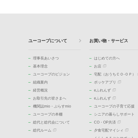
ユーコープについて
お買い物・サービス
理事長あいさつ
はじめての方へ
基本理念
お店
ユーコープのビジョン
宅配（おうちＣＯ-ＯＰ）
組織案内
ポッケアプリ
経営概況
eふれんず
お取引先の皆さまへ
eふれんず
機関誌mio・ぷらすmio
ユーコープの子育て応援
ユーコープの本棚
シニアの暮らしサポート
総代と総代会について
CO・OP共済
総代ルーム
夕食宅配マイシィ