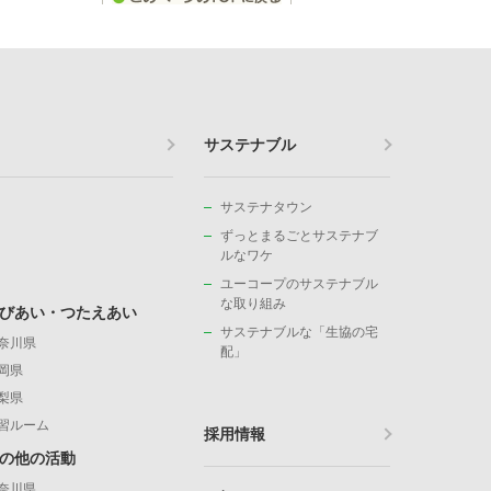
サステナブル
サステナタウン
ずっとまるごとサステナブ
ルなワケ
ユーコープのサステナブル
な取り組み
びあい・つたえあい
サステナブルな「生協の宅
奈川県
配」
岡県
梨県
習ルーム
採用情報
の他の活動
奈川県