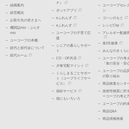
Ｐ）
組織案内
ユーコープセレ
ポッケアプリ
ン
経営概況
eふれんず
ゴハンのもと
お取引先の皆さまへ
eふれんず
レシピClip
機関誌mio・ぷらす
mio
ユーコープの子育て応
アレルギー配慮
援
ユーコープの本棚
食DE健康
シニアの暮らしサポー
総代と総代会について
ト
みんなのきくら
総代ルーム
CO・OP共済
ユーコープの考
「食の安全・安
夕食宅配マイシィ
ユーコープの品
くらしまるごとサポー
の取り組み
ト（コープライフサー
ビス）
商品検査センタ
福祉サービス
放射性物質に対
ーコープの考え
他にもいろいろ
ユーコープの約
商品Q&A
商品情報検索