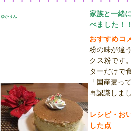
・・・・・・・・・・・・・・
家族と一緒
ゆかりん
べました！
おすすめコ
粉の味が違
クス粉です
ターだけで
「国産麦っ
再認識しま
レシピ・お
した点