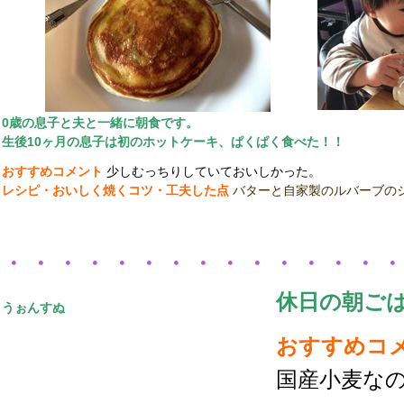
0歳の息子と夫と一緒に
朝食です
。
生後10ヶ月の息子は初のホットケーキ、ぱくぱく食べた！！
おすすめコメント
少しむっちりしていておいしかった。
レシピ・おいしく焼くコツ・工夫した点
バターと自家製のルバーブの
・・・・・・・・・・・・・・
休日の朝ごは
うぉんすぬ
おすすめコ
国産小麦な