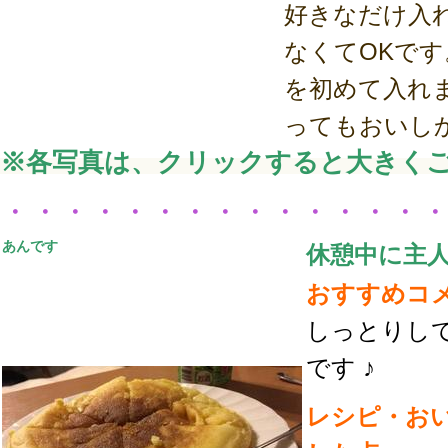
好きなだけ入
なくてOKで
を初めて入れ
ってもおいし
※各写真は、クリックすると大きく
・・・・・・・・・・・・・・
あんです
休憩中に主
おすすめコ
しっとりし
です ♪
レシピ・お