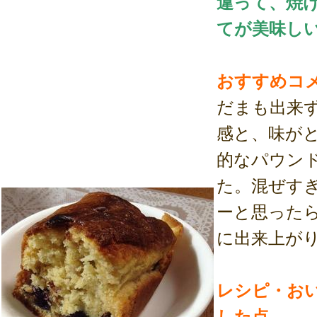
違って、焼
てが美味し
おすすめコ
だまも出来
感と、味が
的なパウン
た。混ぜす
ーと思った
に出来上が
レシピ・お
した点