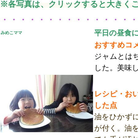
※各写真は、クリックすると大きく
・・・・・・・・・・・・・・
平日の昼食
みめこママ
おすすめコ
ジャムとは
した。美味
レシピ・お
した点
油をひかず
が付く。油