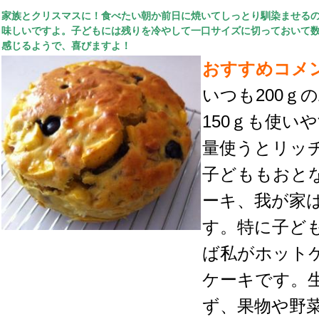
家族とクリスマスに！食べたい朝か前日に焼いてしっとり馴染ませる
味しいですよ。子どもには残りを冷やして一口サイズに切っておいて
感じるようで、喜びますよ！
おすすめコメ
いつも200ｇ
150ｇも使い
量使うとリッ
子どももおと
ーキ、我が家
す。特に子ど
ば私がホット
ケーキです。
ず、果物や野