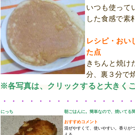
いつも使って
した食感で素
レシピ・おい
た点
きちんと焼け
分、裏３分で
※各写真は、クリックすると大きく
・・・・・・・・・・・・・・
にっち
朝ごはんに。簡単なので、焼いてる
おすすめコメント
混ぜやすくて、使いやすい。香りが
える。