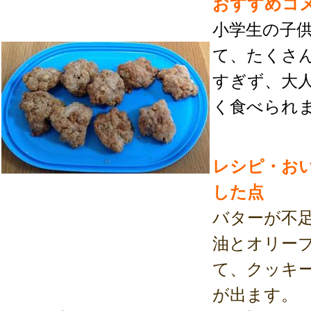
おすすめコ
小学生の子
て、たくさ
すぎず、大
く食べられ
レシピ・お
した点
バターが不
油とオリー
て、クッキ
が出ます。