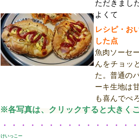
ただきまし
よくて
レシピ・お
した点
魚肉ソーセ
んをチョッ
た。普通の
ーキ生地は
も喜んでぺ
※各写真は、クリックすると大きく
・・・・・・・・・・・・・・
けいっこー