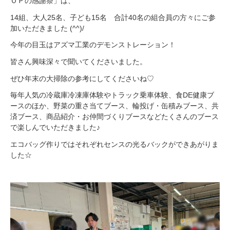
ＯＰの感謝祭」は、
14組、大人25名、子ども15名 合計40名の組合員の方々にご参
加いただきました (^^)/
今年の目玉はアズマ工業のデモンストレーション！
皆さん興味深々で聞いてくださいました。
ぜひ年末の大掃除の参考にしてくださいね♡
毎年人気の冷蔵庫冷凍庫体験やトラック乗車体験、食DE健康ブ
ースのほか、野菜の重さ当てブース、輪投げ・缶積みブース、共
済ブース、商品紹介・お仲間づくりブースなどたくさんのブース
で楽しんでいただきました♪
エコバッグ作りではそれぞれセンスの光るバックができあがりま
した☆