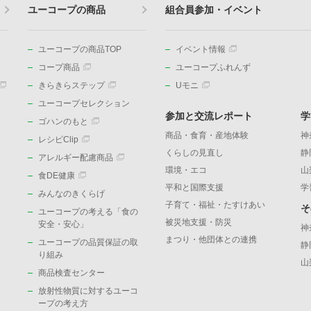
ユーコープの商品
組合員参加・イベント
ユーコープの商品TOP
イベント情報
コープ商品
ユーコープふれんず
きらきらステップ
Uモニ
ユーコープセレクション
参加と交流レポート
学
ゴハンのもと
商品・食育・産地体験
神
レシピClip
くらしの見直し
静
アレルギー配慮商品
環境・エコ
山
食DE健康
平和と国際支援
学
みんなのきくらげ
子育て・福祉・たすけあい
そ
ユーコープの考える「食の
被災地支援・防災
）
安全・安心」
神
まつり・他団体との連携
ユーコープの品質保証の取
静
り組み
山
商品検査センター
放射性物質に対するユーコ
ープの考え方