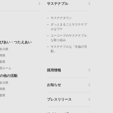
サステナブル
サステナタウン
ずっとまるごとサステナブ
ルなワケ
ユーコープのサステナブル
な取り組み
びあい・つたえあい
サステナブルな「生協の宅
奈川県
配」
岡県
梨県
習ルーム
採用情報
の他の活動
奈川県
お知らせ
岡県
梨県
プレスリリース