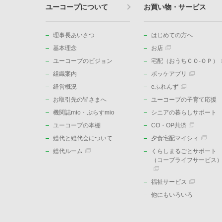
ユーコープについて
お買い物・サービス
理事長あいさつ
はじめての方へ
基本理念
お店
ユーコープのビジョン
宅配（おうちＣＯ-ＯＰ）
組織案内
ポッケアプリ
経営概況
eふれんず
お取引先の皆さまへ
ユーコープの子育て応援
機関誌mio・ぷらすmio
シニアの暮らしサポート
ユーコープの本棚
CO・OP共済
総代と総代会について
夕食宅配マイシィ
総代ルーム
くらしまるごとサポート
（コープライフサービス
福祉サービス
他にもいろいろ