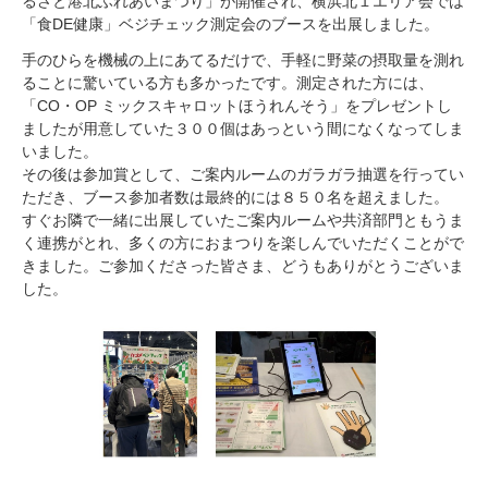
るさと港北ふれあいまつり」が開催され、横浜北１エリア会では
「食DE健康」ベジチェック測定会のブースを出展しました。
手のひらを機械の上にあてるだけで、手軽に野菜の摂取量を測れ
ることに驚いている方も多かったです。測定された方には、
「CO・OP ミックスキャロットほうれんそう」をプレゼントし
ましたが用意していた３００個はあっという間になくなってしま
いました。
その後は参加賞として、ご案内ルームのガラガラ抽選を行ってい
ただき、ブース参加者数は最終的には８５０名を超えました。
すぐお隣で一緒に出展していたご案内ルームや共済部門ともうま
く連携がとれ、多くの方におまつりを楽しんでいただくことがで
きました。ご参加くださった皆さま、どうもありがとうございま
した。