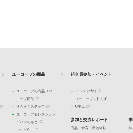
ユーコープの商品
組合員参加・イベント
ユーコープの商品TOP
イベント情報
コープ商品
ユーコープふれんず
きらきらステップ
Uモニ
ユーコープセレクション
参加と交流レポート
学
ゴハンのもと
商品・食育・産地体験
神
レシピClip