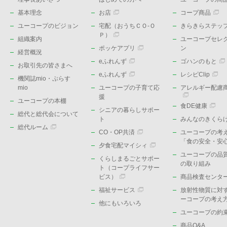
基本理念
お店
コープ商品
ユーコープのビジョン
宅配（おうちＣＯ-Ｏ
きらきらステッ
Ｐ）
組織案内
ユーコープセレ
ポッケアプリ
ン
経営概況
eふれんず
ゴハンのもと
お取引先の皆さまへ
eふれんず
レシピClip
機関誌mio・ぷらす
mio
ユーコープの子育て応
アレルギー配慮
援
ユーコープの本棚
食DE健康
シニアの暮らしサポー
総代と総代会について
ト
みんなのきくら
総代ルーム
CO・OP共済
ユーコープの考
「食の安全・安
夕食宅配マイシィ
ユーコープの品
くらしまるごとサポー
の取り組み
ト（コープライフサー
ビス）
商品検査センタ
福祉サービス
放射性物質に対
ーコープの考え
他にもいろいろ
ユーコープの約
商品Q&A