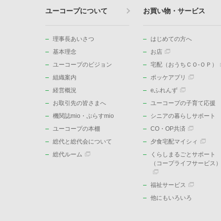
ユーコープについて
お買い物・サービス
理事長あいさつ
はじめての方へ
基本理念
お店
ユーコープのビジョン
宅配（おうちＣＯ-ＯＰ）
組織案内
ポッケアプリ
経営概況
eふれんず
お取引先の皆さまへ
ユーコープの子育て応援
機関誌mio・ぷらすmio
シニアの暮らしサポート
ユーコープの本棚
CO・OP共済
総代と総代会について
夕食宅配マイシィ
総代ルーム
くらしまるごとサポート
（コープライフサービス
福祉サービス
他にもいろいろ