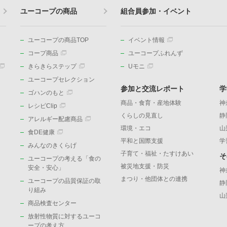
ユーコープの商品
組合員参加・イベント
ユーコープの商品TOP
イベント情報
コープ商品
ユーコープふれんず
きらきらステップ
Uモニ
ユーコープセレクション
参加と交流レポート
学
ゴハンのもと
商品・食育・産地体験
神
レシピClip
くらしの見直し
静
アレルギー配慮商品
環境・エコ
山
食DE健康
平和と国際支援
学
みんなのきくらげ
子育て・福祉・たすけあい
そ
ユーコープの考える「食の
被災地支援・防災
）
安全・安心」
神
まつり・他団体との連携
ユーコープの品質保証の取
静
り組み
山
商品検査センター
放射性物質に対するユーコ
ープの考え方