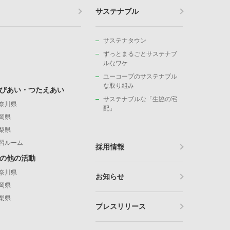
サステナブル
サステナタウン
ずっとまるごとサステナブ
ルなワケ
ユーコープのサステナブル
な取り組み
びあい・つたえあい
サステナブルな「生協の宅
奈川県
配」
岡県
梨県
習ルーム
採用情報
の他の活動
奈川県
お知らせ
岡県
梨県
プレスリリース