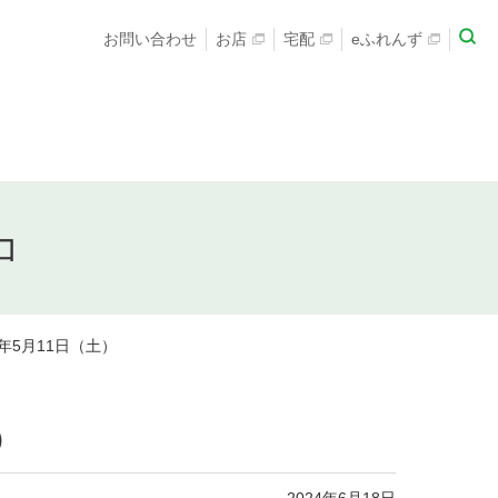
お問い合わせ
お店
宅配
eふれんず
コ
年5月11日（土）
）