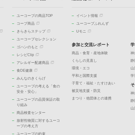
ユーコープの商品TOP
イベント情報
コープ商品
ユーコープふれんず
きらきらステップ
Uモニ
ユーコープセレクション
参加と交流レポート
学
ゴハンのもと
商品・食育・産地体験
神
レシピClip
くらしの見直し
静
アレルギー配慮商品
環境・エコ
山
食DE健康
平和と国際支援
学
みんなのきくらげ
子育て・福祉・たすけあい
そ
ユーコープの考える「食の
被災地支援・防災
）
安全・安心」
神
まつり・他団体との連携
ユーコープの品質保証の取
静
り組み
山
商品検査センター
放射性物質に対するユーコ
ープの考え方
ユーコープの約束