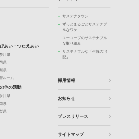
サステナタウン
ずっとまるごとサステナブ
ルなワケ
ユーコープのサステナブル
な取り組み
びあい・つたえあい
サステナブルな「生協の宅
奈川県
配」
岡県
梨県
習ルーム
採用情報
の他の活動
奈川県
お知らせ
岡県
梨県
プレスリリース
サイトマップ