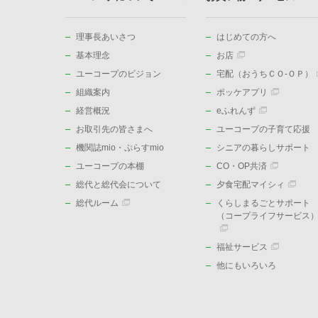
理事長あいさつ
はじめての方へ
基本理念
お店
ユーコープのビジョン
宅配（おうちＣＯ-ＯＰ）
組織案内
ポッケアプリ
経営概況
eふれんず
お取引先の皆さまへ
ユーコープの子育て応援
機関誌mio・ぷらすmio
シニアの暮らしサポート
ユーコープの本棚
CO・OP共済
総代と総代会について
夕食宅配マイシィ
総代ルーム
くらしまるごとサポート
（コープライフサービス
福祉サービス
他にもいろいろ