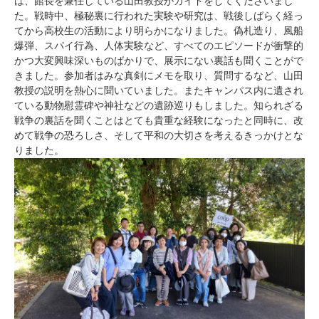
は、館長を兼任している山田教授がガイドをしてくださいまし
た。戦時中、極秘裏に行われた実験や研究は、戦後しばらく経っ
てから高校生の活動により明らかになりました。偽札造り、風船
爆弾、スパイ行為、人体実験など、すべてのエピソードが衝撃的
かつ大変興味深いものばかりで、展示にない裏話も聞くことがで
きました。参加者はみな真剣にメモを取り、質問するなど、山田
教授の説明を熱心に聞いていました。またキャンパス内に遺され
ている動物慰霊碑や神社などの遺跡巡りもしました。知られざる
戦争の裏話を聞くことはとても貴重な経験になったと同時に、改
めて戦争の恐ろしさ、そして平和の大切さを考えるきっかけとな
りました。