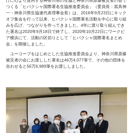
けに心より賛同する神奈川県の生協と神奈川県原爆被災者の会で
つくる「ヒバクシャ国際署名生協推進委員会」（委員長：當具伸
一・神奈川県生協連代表理事会長）は、2016年9月23日にキック
オフ集会を行って以来、ヒバクシャ国際署名活動を中心に取り組
みを広げ、つながりを作ってきました。4年に渡り取り組んでき
た署名は2020年9月18日で終了し、2020年10月22日にワークピ
ア横浜にて、活動の区切りとして「ヒバクシャ国際署名まとめ
会」を開催しました。
ユーコープをはじめとした生協推進委員会より、神奈川県原爆
被災者の会にお渡しした署名は46万4,077筆で、その他の団体を
合わせると56万6,989筆をお渡ししました。