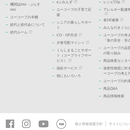
eふれんず
レシピClip
機関誌mio・ぷらす
mio
ユーコープの子育て応
アレルギー配慮
援
ユーコープの本棚
食DE健康
シニアの暮らしサポー
総代と総代会について
ト
みんなのきくら
総代ルーム
CO・OP共済
ユーコープの考
「食の安全・安
夕食宅配マイシィ
ユーコープの品
くらしまるごとサポー
の取り組み
ト（コープライフサー
ビス）
商品検査センタ
福祉サービス
放射性物質に対
ーコープの考え
他にもいろいろ
ユーコープの約
商品Q&A
商品情報検索
個人情報保護方針
サイトについ