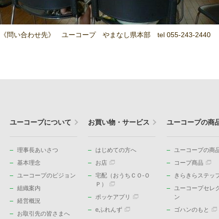
《問い合わせ先》 ユーコープ やまなし県本部 tel 055-243-2440
ユーコープについて
お買い物・サービス
ユーコープの商
理事長あいさつ
はじめての方へ
ユーコープの商品
基本理念
お店
コープ商品
ユーコープのビジョン
宅配（おうちＣＯ-Ｏ
きらきらステッ
Ｐ）
組織案内
ユーコープセレ
ポッケアプリ
ン
経営概況
eふれんず
ゴハンのもと
お取引先の皆さまへ