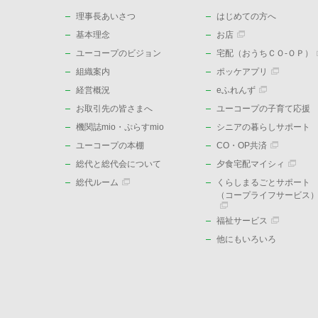
理事長あいさつ
はじめての方へ
基本理念
お店
ユーコープのビジョン
宅配（おうちＣＯ-ＯＰ）
組織案内
ポッケアプリ
経営概況
eふれんず
お取引先の皆さまへ
ユーコープの子育て応援
機関誌mio・ぷらすmio
シニアの暮らしサポート
ユーコープの本棚
CO・OP共済
総代と総代会について
夕食宅配マイシィ
総代ルーム
くらしまるごとサポート
（コープライフサービス
福祉サービス
他にもいろいろ