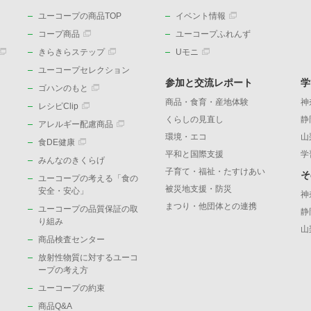
ユーコープの商品TOP
イベント情報
コープ商品
ユーコープふれんず
きらきらステップ
Uモニ
ユーコープセレクション
参加と交流レポート
学
ゴハンのもと
商品・食育・産地体験
神
レシピClip
くらしの見直し
静
アレルギー配慮商品
環境・エコ
山
食DE健康
平和と国際支援
学
みんなのきくらげ
子育て・福祉・たすけあい
そ
ユーコープの考える「食の
被災地支援・防災
）
安全・安心」
神
まつり・他団体との連携
ユーコープの品質保証の取
静
り組み
山
商品検査センター
放射性物質に対するユーコ
ープの考え方
ユーコープの約束
商品Q&A