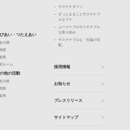
サステナタウン
ずっとまるごとサステナブ
ルなワケ
ユーコープのサステナブル
な取り組み
びあい・つたえあい
サステナブルな「生協の宅
奈川県
配」
岡県
梨県
習ルーム
採用情報
の他の活動
奈川県
お知らせ
岡県
梨県
プレスリリース
サイトマップ