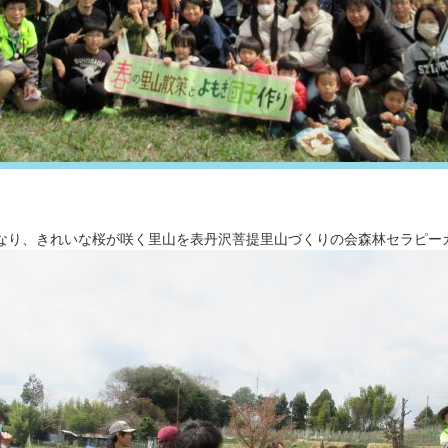
なり、きれいな桜が咲く里山を表丹沢菩提里山づくりの会森林セラピー