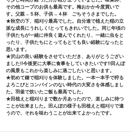
その他コープのお供も最高です。梅おかか今度買いで
す。父親→５杯、子供→４杯 ごちそうさまでした。
★秋空の下、稲刈り最高でした。自分達で植えた稲の立
派な成長にうれしく!とってもきれいでした。同じ年頃の
子供たちが一緒に仲良く遊んでくれたり、一緒に虫をと
ったり、子供たちにとってもとても良い経験になったと
思います。
★沢山の良い経験をさせていただき、ありがとうござい
ました!!今後更に大事に食事をしていきたいです!!田んぼ
の風景もこれから楽しみに過ごしたいと思います。
★初めて鎌で稲刈りを体験しました。一本一本手で狩る
よろこびとコンバインのない時代の大変さを体感しまし
た。羽釜で炊いたご飯も最高でした。
★田植えと稲刈りまで数か月あったので、楽しみに待つ
ことが出来ました。田んぼの様子も田植えと稲刈りで違
うので、それを味わうことが出来てよかったです。