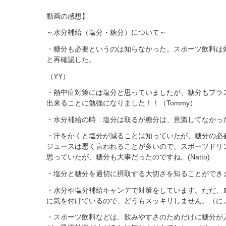
動画の感想】
～水分補給（塩分・糖分）について～
・糖分も必要というのは知らなかった。スポーツ飲料は
と再確認した。
（YY）
・熱中症対策には塩分と思っていましたが、糖分もプラ
出来ることに勉強になりました！！（Tommy）
・水分補給の時 塩分は取るが糖分は、意識してなかっ
・汗をかくと塩分が減ることは知っていたが、糖分の必
ジュースは悪く言われることが多いので、スポーツドリ
思っていたが、糖分も大事だったのですね。(Natto)
・塩分と糖分を適切に摂取する大切さを知ることができ
・水分や塩分補給キャンデで対策をしています。ただ、
に気を付けているので、どうもスッキリしません。（に
・スポーツ飲料などは、飲みやすさのためだけに糖分が