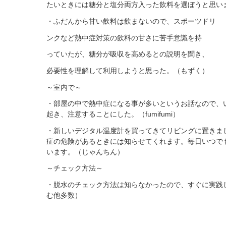
たいときには糖分と塩分両方入った飲料を選ぼうと思い
・ふだんから甘い飲料は飲まないので、スポーツドリ
ンクなど熱中症対策の飲料の甘さに苦手意識を持
っていたが、糖分が吸収を高めるとの説明を聞き、
必要性を理解して利用しようと思った。（もずく）
～室内で～
・部屋の中で熱中症になる事が多いというお話なので、
起き、注意することにした。（fumifumi）
・新しいデジタル温度計を買ってきてリビングに置きま
症の危険があるときには知らせてくれます。毎日いつで
います。（じゃんちん）
～チェック方法～
・脱水のチェック方法は知らなかったので、すぐに実践
む他多数）