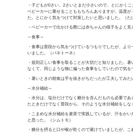
・子どもが0さい、2さいとまだ小さいので、とにかく
ベビーカーに乗せることももちろんありますが、温度が
た。とにかく気をつけて対策したいと思いました。（た
・ベビーカーで出かける際には赤ちゃんの様子をよく見
～食事～
・食事は普段から気をつけているつもりでしたが、より
いました。（パネトーネ）
・規則正しい食事を取ることが大切だと知りました。暑
なくて、同じような物に偏った食事をしていたので気を
・暑いときの朝食は手を抜きがちだったが工夫してみた
～水分補給～
・水分は、塩分だけでなく糖分を含んだものも必要であ
たときだけでなく普段から、そのような水分補給をしな
・こまめな水分補給を麦茶で実践しているが、汗をかい
と思った。（シムトモ）
・糖分を摂ると口や喉が乾くので避けていましたが、こ