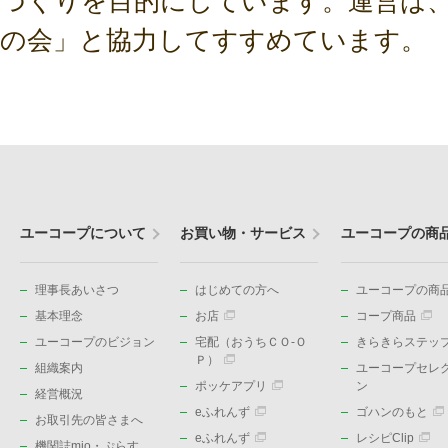
づくりを目的にしています。運営は
の会」と協力してすすめています。
ユーコープについて
お買い物・サービス
ユーコープの商
理事長あいさつ
はじめての方へ
ユーコープの商品
基本理念
お店
コープ商品
ユーコープのビジョン
宅配（おうちＣＯ-Ｏ
きらきらステッ
Ｐ）
組織案内
ユーコープセレ
ポッケアプリ
ン
経営概況
eふれんず
ゴハンのもと
お取引先の皆さまへ
eふれんず
レシピClip
機関誌mio・ぷらす