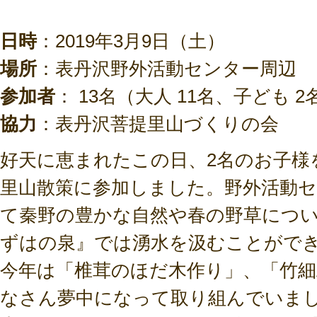
日時
：2019年3月9日（土）
場所
：表丹沢野外活動センター周辺
参加者
： 13名（大人 11名、子ども 
協力
：表丹沢菩提里山づくりの会
好天に恵まれたこの日、2名のお子様
里山散策に参加しました。野外活動
て秦野の豊かな自然や春の野草につ
ずはの泉』では湧水を汲むことがで
今年は「椎茸のほだ木作り」、「竹
なさん夢中になって取り組んでいま