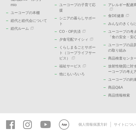
mio
ユーコープの子育て応
アレルギー配慮
援
ユーコープの本棚
食DE健康
シニアの暮らしサポー
総代と総代会について
ト
みんなのきくら
総代ルーム
CO・OP共済
ユーコープの考
「食の安全・安
夕食宅配マイシィ
ユーコープの品
くらしまるごとサポー
の取り組み
ト（コープライフサー
ビス）
商品検査センタ
福祉サービス
放射性物質に対
ーコープの考え
他にもいろいろ
ユーコープの約
商品Q&A
商品情報検索
個人情報保護方針
サイトについ