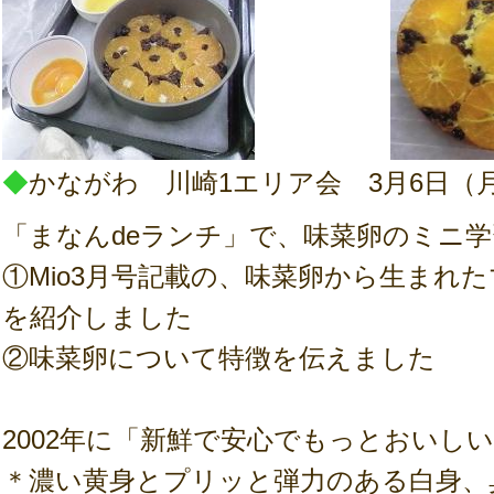
◆
かながわ 川崎1エリア会 3月6日（
「まなんdeランチ」で、味菜卵のミニ
①Mio3月号記載の、味菜卵から生まれ
を紹介しました
②味菜卵について特徴を伝えました
2002年に「新鮮で安心でもっとおいし
＊濃い黄身とプリッと弾力のある白身、