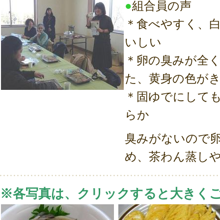
●
組合員の声
＊食べやすく、
いしい
＊卵の臭みが全
た、黄身の色が
＊固ゆでにして
らか
臭みがないので
め、茶わん蒸し
※各写真は、クリックすると大きく