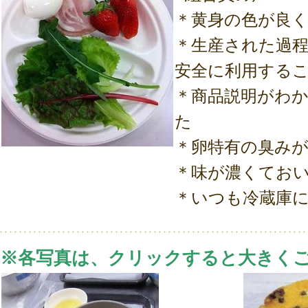
＊黄身の色が良
＊生産された過
安全に利用する
＊商品説明がわ
た
＊卵特有の臭み
＊味が濃くてお
＊いつも冷蔵庫
※各写真は、クリックすると大きく