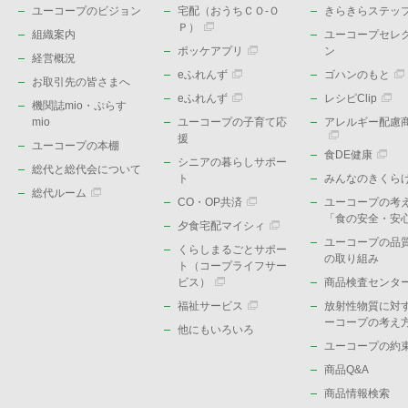
ユーコープのビジョン
宅配（おうちＣＯ-Ｏ
きらきらステッ
Ｐ）
組織案内
ユーコープセレ
ポッケアプリ
ン
経営概況
eふれんず
ゴハンのもと
お取引先の皆さまへ
eふれんず
レシピClip
機関誌mio・ぷらす
mio
ユーコープの子育て応
アレルギー配慮
援
ユーコープの本棚
食DE健康
シニアの暮らしサポー
総代と総代会について
ト
みんなのきくら
総代ルーム
CO・OP共済
ユーコープの考
「食の安全・安
夕食宅配マイシィ
ユーコープの品
くらしまるごとサポー
の取り組み
ト（コープライフサー
ビス）
商品検査センタ
福祉サービス
放射性物質に対
ーコープの考え
他にもいろいろ
ユーコープの約
商品Q&A
商品情報検索