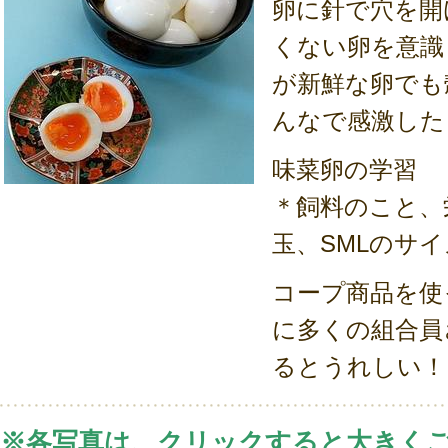
卵に針で穴を開
くない卵を意識
が新鮮な卵でも
んなで感激した
味菜卵の学習
＊飼料のこと、
玉、SMLのサ
コープ商品を使
に多くの組合員
るとうれしい！
※各写真は、クリックすると大きく