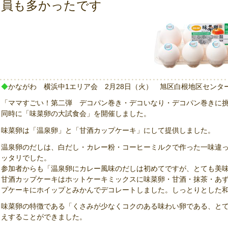
員も多かったです
◆
かながわ 横浜中1エリア会 2月28日（火） 旭区白根地区センタ
「ママすごい！第二弾 デコパン巻き・デコいなり・デコパン巻きに
同時に「味菜卵の大試食会」を開催しました。
味菜卵は「温泉卵」と「甘酒カップケーキ」にして提供しました。
温泉卵のだしは、白だし・カレー粉・コーヒーミルクで作った一味違
ッタリでした。
参加者からも「温泉卵にカレー風味のだしは初めてですが、とても美
甘酒カップケーキはホットケーキミックスに味菜卵・甘酒・抹茶・あ
プケーキにホイップとみかんでデコレートしました。しっとりとした
味菜卵の特徴である「くさみが少なくコクのある味わい卵である、と
えすることができました。