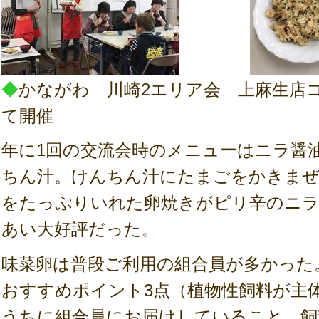
◆
かながわ 川崎2エリア会 上麻生店
て開催
年に1回の交流会時のメニューはニラ醤
ちん汁。けんちん汁にたまごをかきまぜ
をたっぷりいれた卵焼きがピリ辛のニ
あい大好評だった。
味菜卵は普段ご利用の組合員が多かった
おすすめポイント3点（植物性飼料が主
うちに組合員にお届けしていること、飼