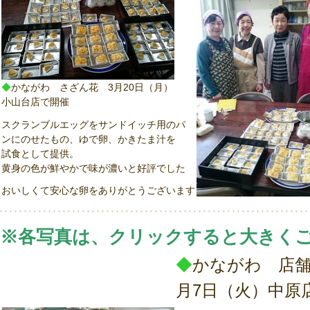
◆
かながわ さざん花 3月20日（月）
小山台店で開催
スクランブルエッグをサンドイッチ用のパ
ンにのせたもの、ゆで卵、かきたま汁を
試食として提供。
黄身の色が鮮やかで味が濃いと好評でした
おいしくて安心な卵をありがとうございます
※各写真は、クリックすると大きく
◆
かながわ 店舗
月7日（火）中原