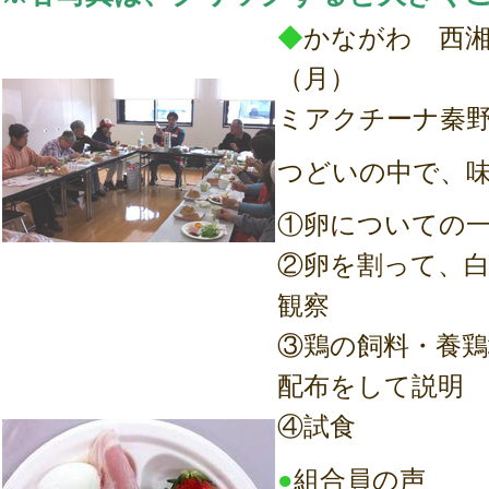
◆
かながわ 西湘
（月）
ミアクチーナ秦
つどいの中で、
①卵についての
②卵を割って、
観察
③鶏の飼料・養
配布をして説明
④試食
●
組合員の声