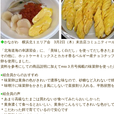
◆
かながわ 横浜北１エリア会 3月2日（木）末吉店コミュニティー
「北海道海の幸講習会」に、「美味しく白だし」を使ってだし巻きた
その他に、ホットケーキミックスとカカオ香るベルギー産チョコチッ
卵を使用しました。
資料を参考にしての商品説明に加えてmio３月号掲載の味菜卵を使っ
●
組合員からのおすすめ
＊味菜卵は黄身の色がきれいで濃厚な味なので、砂糖など入れないで
＊味噌汁に味菜卵をかきたま風にしないで直接割り入れる。半熟状態
●
組合員の声
＊あまり高級なたまごは買わないが食べてみたらおいしかった
＊黄身濃くて食べるとおいしい、黄身がこんもりしてきれいな色がし
＊こだわった餌で育てているので安心です