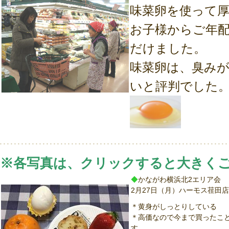
味菜卵を使って
お子様からご年
だけました。
味菜卵は、臭み
いと評判でした
※各写真は、クリックすると大きく
◆
かながわ横浜北2エリア会
2月27日（月）ハーモス荏田
＊黄身がしっとりしている
＊高価なので今まで買ったこ
す