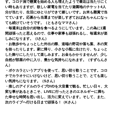
す。コロナ渦で懸賞を始める人も増えたようで最近は当たりにく
い時もありますが、欲しい家電を当てたり遊園地のチケット4人
分が当たり、生活にゆとりができて嬉しいです。お米も懸賞で当
てています。応募から当選までが楽しすぎておばあちゃんになっ
ても続けていそうです。（ともさなママさん）
・毎週末は自分の好物を食べるようにしています。この為に1週
間頑張ったと思えるので、仕事や家事も頑張れるし、毎週末が楽
しみになります。（Iさん）
・お散歩やちょっとした外出の際、道端の野花や落ち葉、木の実
を拾ったりします。家に帰り、小さな小瓶に生けたり、ちょっと
した飾りにしたりして楽しみます。お金もかかりませんが、少し
自然が部屋の中に入り、豊かな気持ちになれます。（すずらんさ
ん）
・ポケカラというアプリを使って、思い切り歌うことです。コロ
ナでカラオケにいけないけど、思い切り歌うことで、とても楽し
い気持ちになります。（Sさん）
・推しのアイドルのライブDVDを大音量で観る。忙しい日々、大
変な事があるときこそ、LIVEに行ったときのエ
ネルギーに満ち
た幸せな時間を思い出し、活力に変えています。そして、また、
次のライブへ行ける日まで頑張る！（Kさん）