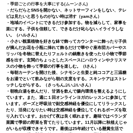
・季節ごとの行事を大事にする(ムーンさん)
・だらだらとSNSを開かない、ネットサー
フィンをしない、テレ
ビは見たいと思うものがない時は消す（yamさん）
・地域のイベントにできるだけ参加する。物を減らして、家事を
楽にする。子供を信頼して、できるだけ叱らない.イライラしな
い。（ハルさん）
・小さい観葉植物を好きな鉢で飾ってカウンターに飾ったり子供
が摘んだお花を小瓶に挿れて飾るだけで華やぐ座布団カバーやス
リッパを冬物に替えたりフェルトの鍋敷きを使ったり小物で季節
感を出す。玄関のちょっとしたスペースにハロウィンやクリスマ
スの小物を飾って季節の行事を楽しむ。（Iさん）
・毎朝カーテンを開けた後、シナモンと生姜と純ココアと三温糖
をお湯でといて飲みながら朝の支度をする。スキンケアはストレ
ッチしながらする。（さっちんぷいぷいさん）
・朝晩白湯を飲んだり、甘酒を飲んで腸内環境を整えるようにし
ています。また、週に１回オンラインヨガのレッスンに参加して
います。ポーズと呼吸法で副交感神経を優位にしてリラックスし
たり、活発になりたい時は交感神経を優位してくれるポーズを取
り入れています。おかげて夜は良く眠れます。趣味ではベランダ
菜園で季節の野菜を育てたりしています。11月以降に秋植えじゃ
がいもが収穫できそうです。最後は25年続けている懸賞生活で