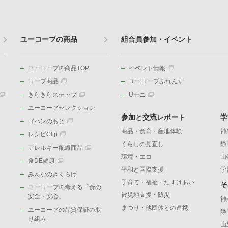
ユーコープの商品
組合員参加・イベント
ユーコープの商品TOP
イベント情報
コープ商品
ユーコープふれんず
きらきらステップ
Uモニ
ユーコープセレクション
参加と交流レポート
学
ゴハンのもと
商品・食育・産地体験
神
レシピClip
くらしの見直し
静
アレルギー配慮商品
環境・エコ
山
食DE健康
平和と国際支援
学
みんなのきくらげ
子育て・福祉・たすけあい
そ
ユーコープの考える「食の
被災地支援・防災
）
安全・安心」
神
まつり・他団体との連携
ユーコープの品質保証の取
静
り組み
山