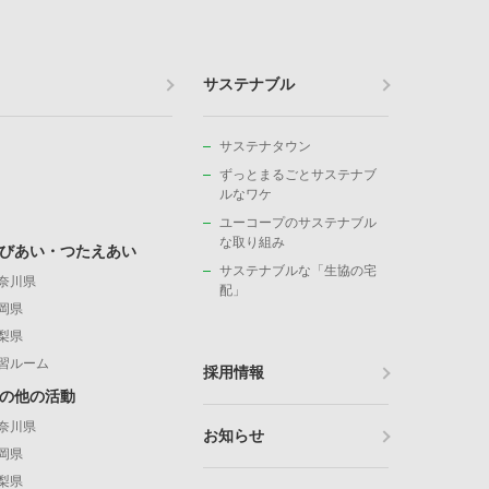
サステナブル
サステナタウン
ずっとまるごとサステナブ
ルなワケ
ユーコープのサステナブル
な取り組み
びあい・つたえあい
サステナブルな「生協の宅
奈川県
配」
岡県
梨県
習ルーム
採用情報
の他の活動
奈川県
お知らせ
岡県
梨県