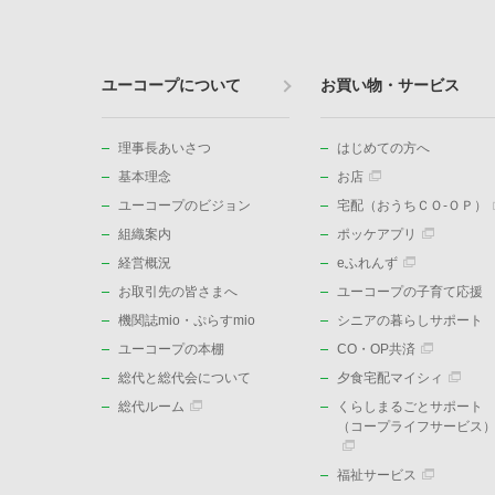
ユーコープについて
お買い物・サービス
理事長あいさつ
はじめての方へ
基本理念
お店
ユーコープのビジョン
宅配（おうちＣＯ-ＯＰ）
組織案内
ポッケアプリ
経営概況
eふれんず
お取引先の皆さまへ
ユーコープの子育て応援
機関誌mio・ぷらすmio
シニアの暮らしサポート
ユーコープの本棚
CO・OP共済
総代と総代会について
夕食宅配マイシィ
総代ルーム
くらしまるごとサポート
（コープライフサービス
福祉サービス