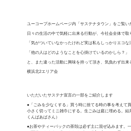
ユーコープホームページ内「サステナタウン」をご覧い
日々の生活の中で気軽に出来る行動が、今社会全体で取
「気がついていなかったけれど実は私もしっかりエコな
「他の人はどのようなことを心掛けているのかしら？」
と、また違った活動に興味を持って頂き、気負わず出来
横浜北2エリア会
いただいたサステナ宣言の一部をご紹介します
●「ごみを少なくする」買う時に捨てる時の事を考えて
小さく切ってミニ雑巾にする。生ごみは庭に埋める。結
くんばあばさん）
●お茶やティーパックの茶殻は必ず土に混ぜ込みます。一