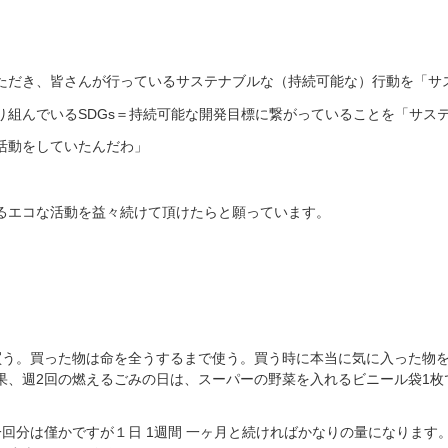
ただき、皆さんが行っているサステナブルな（持続可能な）行動を「サ
り組んでいるSDGs＝持続可能な開発目標に繋がっていることを「サス
活動をしていたんだわ」
るエコな活動を益々続けて頂けたらと願っています。
買う。買った物は命を全うするまで使う。買う時に本当に気に入った物
果、週2回の燃えるごみの日は、スーパーの野菜を入れるビニール袋1枚
回分は僅かですが１日 1週間 一ヶ月と続ければかなりの量になります