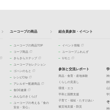
ユーコープの商品
組合員参加・イベント
ユーコープの商品TOP
イベント情報
コープ商品
ユーコープふれんず
きらきらステップ
Uモニ
ユーコープセレクション
参加と交流レポート
学
ゴハンのもと
商品・食育・産地体験
神
レシピClip
くらしの見直し
静
アレルギー配慮商品
環境・エコ
山
食DE健康
平和と国際支援
学
みんなのきくらげ
子育て・福祉・たすけあい
そ
ユーコープの考える「食の
被災地支援・防災
）
安全・安心」
神