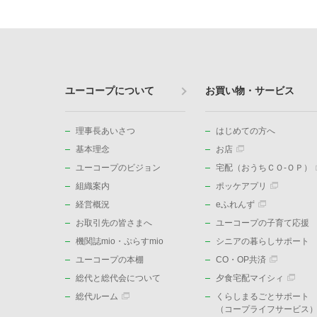
ユーコープについて
お買い物・サービス
理事長あいさつ
はじめての方へ
基本理念
お店
ユーコープのビジョン
宅配（おうちＣＯ-ＯＰ）
組織案内
ポッケアプリ
経営概況
eふれんず
お取引先の皆さまへ
ユーコープの子育て応援
機関誌mio・ぷらすmio
シニアの暮らしサポート
ユーコープの本棚
CO・OP共済
総代と総代会について
夕食宅配マイシィ
総代ルーム
くらしまるごとサポート
（コープライフサービス