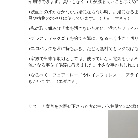
が期待できます。臭いもなくゴミが減る良いこと尽くめで
●洗面所の水がなかなかお湯にならない時、お湯になる
呂や植物の水やりに使っています。（リョーマさん）
●私の取り組みは「水を汚さないために、汚れたフライ
●プラスティックゴミを捨てる際に、なるべく小さく切り
●エコバッグを常に持ち歩き、たとえ無料でもレジ袋は
●家族で出来る取組としては、使っていない電気を小ま
源となる事を子供達に教えました。小さな事かもしれま
●なるべく、フェアトレードやレインフォレスト・アラ
きたいです。（エダさん）
サステナ宣言をお寄せ下さった方の中から抽選で30名