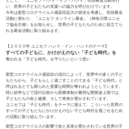
として、「ユニセフ ハンド・イン・ハンド」街頭募金活動を行
い、世界の子どもたちの支援への協力を呼びかけています。
今年は新型コロナウイルス感染症拡大の状況を考慮し、街頭募金
活動に替わり、「ユニセフ オンライン募金」（神奈川県ユニセ
フ協会主催）をお知らせし、世界の子どもたちのために役立てら
れる募金活動に取り組みます。
【２０２０年 ユニセフ ハンド・イン・ハンドのテーマ】
すべての子どもに、かけがえのない「子ども時代」を
奪われる「子ども時代」を守りたいという想い
新型コロナウイルス感染症の流行によって、世界中の多くの子ど
もたちから、子どもらしく過ごすことのできる「子ども時代」と
呼ばれるとても限られた貴重な時間が奪われようとしています。
特に紛争などで流行以前から医療体制が脆弱な開発途上国では、
子どもたちの命と健康、そして将来が脅かされています。
ユニセフは「子ども時代」をテーマに据えて、こういった世界の
すべての子どもたちにかけがえのない子ども時代を過ごせるため
の活動に取り組んでいます。
新型コロナウイルスの影響で命と未来が脅かされている世界の子