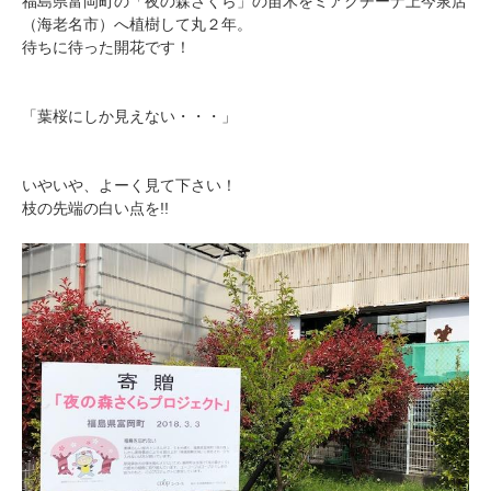
福島県富岡町の「夜の森さくら」の苗木をミアクチーナ上今泉店
（海老名市）へ植樹して丸２年。
待ちに待った開花です！
「葉桜にしか見えない・・・」
いやいや、よーく見て下さい！
枝の先端の白い点を!!